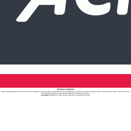
Mobiles Arbeiten
Manche Inhalte lassen sich durch einen anschaulichen und verständlichen Erklärfilm besser darstellen als durch einen normalen Videodreh. Einen weiterer großer Vorteil – man ist nicht auf
Darstellende angewiesen oder die Verfügbarkeit von Mitarbeiter*innen.
Leistungen:
Animationen / Illustrationen, Sprecher, Tondesign, Untertitel