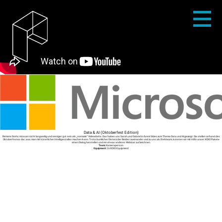
Data & AI (Oktoberfest Edition)
Remote Drehs müssen nicht langweilig und weniger gut sein als „normale“ Videodrehs. Das haben uns Sarah und Gabriel in ihrem Video zum Thema Data und AI gezeigt. Sie stellen anhand des
Oktoberfestes dar, was man mit künstlicher Intelligenz alles machen kann. Trotz räumlicher Distanz der Beiden zueinander und zu uns als Drehteam, konnten wir mit Hilfe unser XOXO Pakete
einen Dialog herstellen und ein etwas anderes Webinar aufzeichnen.
Team:
Kameraperson
Equipment:
2x XOXO Equipment