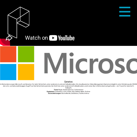
Genetec
In Rotterdam sorgen Microsoft und Genetec für mehr Sicherheit, unter anderem, in und um Fußballstadien. Ein cloudbasiertes Video-Management-System ermöglicht unter Einhaltung der DSVGO
den orts- und zeitunabhängigen Zugriff auf die Sicherheitssysteme. Der Dreh hat unter anderem im Fußballstadion und in einer Bar in Rotterdam sattgefunden – ein Traum für manche*n
Kolleg*in.
Team:
Regie, Kameraperson, 2x Assistenz
Equipment:
2x Kamera, Licht, Audio, Grip, Gimbal, Slider, Drohne
Zusatzleistungen:
Darstellende, Animation, Farbkorrektur