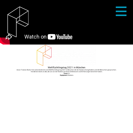
Weltflüchtlingstag 2021 in München
Unser Trainee Ghafur hat seine Eindrücke vom Weltflüchtlingstag 2021 in München mit der Kamera festgehalten und mit Menschen gesprochen.
Herzlichen Dank an alle, die uns vor der Kamera von ihren Erlebnissen und Erfahrungen berichtet haben.
Team:
VJ
Equipment:
Kamera